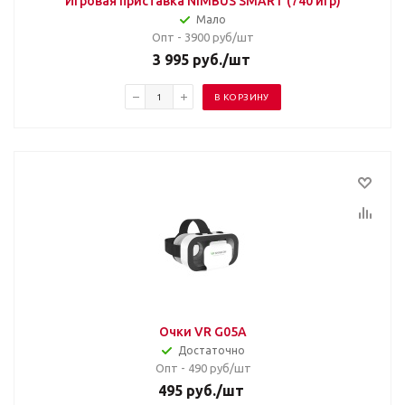
Игровая приставка NIMBUS SMART (740 игр)
Мало
Опт - 3900
руб/шт
3 995
руб.
/шт
В КОРЗИНУ
Очки VR G05A
Достаточно
Опт - 490
руб/шт
495
руб.
/шт