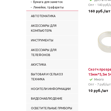
Бумага для заметок
Опт - 140
руб/
Линейки, трафареты
160
руб.
/шт
Рюкзаки, сумки для обуви
АВТОТЕМАТИКА
Пеналы
Скрепки, резинки, зажимы
АКСЕССУАРЫ ДЛЯ
Разное (канц)
КОМПЬЮТЕРА
Пластилин
Обложки
ИНСТРУМЕНТЫ
Папки для бумаги,
планшеты
АКСЕССУАРЫ ДЛЯ
ТЕЛЕФОНОВ
Ножницы
Ластики
АКУСТИКА
Лупы
Скотч прозр
Циркули
15мм*5,5м 5
БЫТОВАЯ И СЕЛЬХОЗ
ТЕХНИКА
Много
Опт - 7
руб/шт
НОСИТЕЛИ ИНФОРМАЦИИ
10
руб.
/шт
ВИДЕОНАБЛЮДЕНИЕ
ОСВЕТИТЕЛЬНЫЕ ПРИБОРЫ