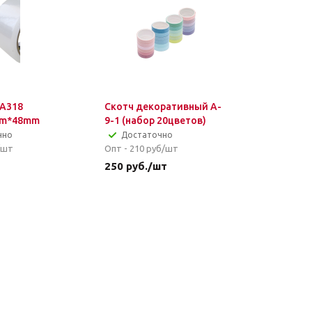
 A318
Скотч декоративный A-
6m*48mm
9-1 (набор 20цветов)
чно
Достаточно
/шт
Опт - 210
руб/шт
т
250
руб.
/шт