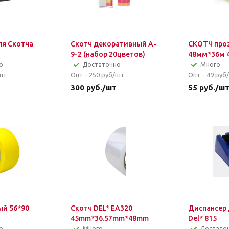
ля Скотча
Скотч декоративный A-
СКОТЧ про
9-2 (набор 20цветов)
48мм*36м 
о
Достаточно
Много
шт
Опт - 250
руб/шт
Опт - 49
руб
300
руб.
/шт
55
руб.
/ш
й 56*90
Скотч DEL* EA320
Диспансер 
45mm*36.57mm*48mm
Del* 815
о
Много
Достато