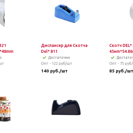
321
Диспансер для Скотча
Скотч DEL*
m*48mm
Del* 811
45нm*54.8
о
Достаточно
Достато
шт
Опт - 122
руб/шт
Опт - 75
руб
140
руб.
/шт
85
руб.
/ш