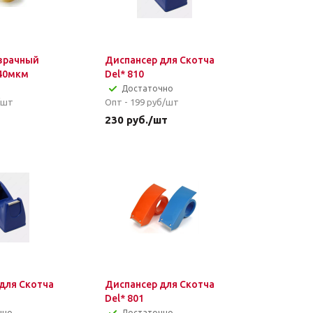
зрачный
Диспансер для Скотча
40мкм
Del* 810
Достаточно
/шт
Опт - 199
руб/шт
т
230
руб.
/шт
для Скотча
Диспансер для Скотча
Del* 801
чно
Достаточно