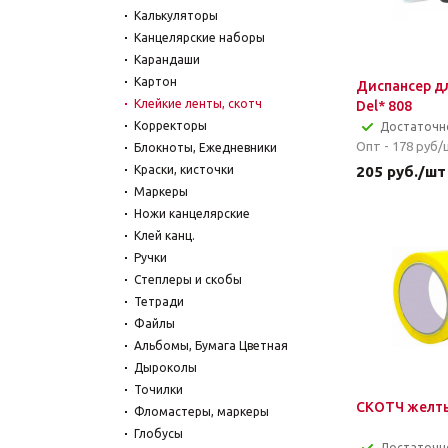
Калькуляторы
Канцелярские наборы
Карандаши
Картон
Диспансер д
Клейкие ленты, скотч
Del* 808
Корректоры
Достаточн
Опт - 178
руб/
Блокноты, Ежедневники
Краски, кисточки
205
руб.
/шт
Маркеры
Ножи канцелярские
Клей канц.
Ручки
Степлеры и скобы
Тетради
Файлы
Альбомы, Бумага Цветная
Дыроколы
Точилки
СКОТЧ желты
Фломастеры, маркеры
Глобусы
Достаточн