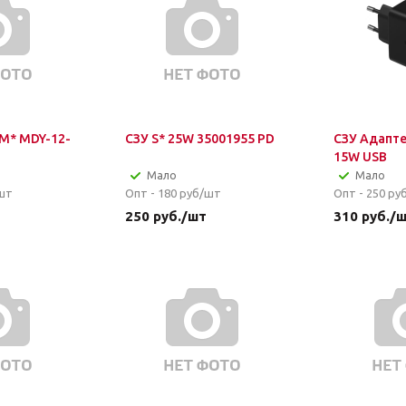
 M* MDY-12-
СЗУ S* 25W 35001955 PD
СЗУ Адапте
15W USB
Мало
Мало
шт
Опт - 180
руб/шт
Опт - 250
ру
250
руб.
/шт
310
руб.
/