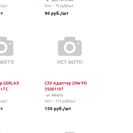
б/шт
Опт - 75
руб/шт
шт
90
руб.
/шт
р GERLAX
СЗУ Адаптер 20W PD
B+TC
35001107
Много
б/шт
Опт - 112
руб/шт
шт
150
руб.
/шт