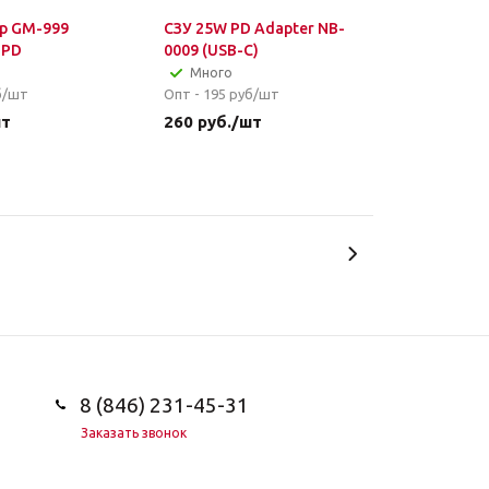
р GM-999
СЗУ 25W PD Adapter NB-
 PD
0009 (USB-C)
Много
б/шт
Опт - 195
руб/шт
шт
260
руб.
/шт
8 (846) 231-45-31
Заказать звонок