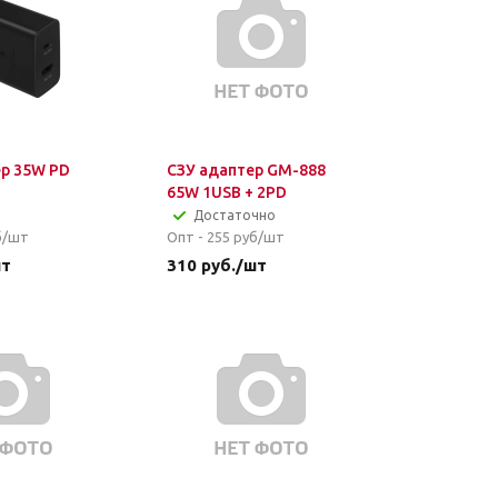
р 35W PD
СЗУ адаптер GM-888
65W 1USB + 2PD
Достаточно
б/шт
Опт - 255
руб/шт
шт
310
руб.
/шт