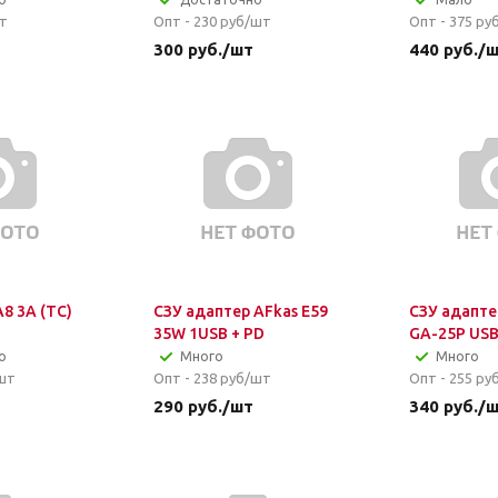
т
Опт - 230
руб/шт
Опт - 375
ру
300
руб.
/шт
440
руб.
/
8 3A (TC)
СЗУ адаптер AFkas E59
СЗУ адапте
35W 1USB + PD
GA-25P US
о
Много
Много
шт
Опт - 238
руб/шт
Опт - 255
ру
290
руб.
/шт
340
руб.
/