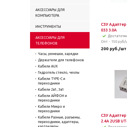
АКСЕССУАРЫ ДЛЯ
КОМПЬЮТЕРА
СЗУ Адаптер
ИНСТРУМЕНТЫ
033 3.0А
Достаточн
АКСЕССУАРЫ ДЛЯ
Опт - 150
руб/
ТЕЛЕФОНОВ
200
руб.
/шт
Часы, ремешки, зарядки
Держатели для телефонов
Кабели AUX
Гидрогель стекло, чехлы
Кабели TYPE-C и
переходники
Кабели 2в1, 3в1
Кабели АЙФОН и
переходники
Кабели Микро и
переходники
СЗУ Адапте
Кабели Разные, разъемы,
2.4A 2USB UT
переходники, адаптеры,
картридеры
Достаточн