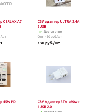
р GERLAX A7
СЗУ адаптер ULTRA 2.4A
B
2USB
Достаточно
б/шт
Опт - 90
руб/шт
шт
130
руб.
/шт
р 45W PD
СЗУ Адаптер ETA-u90we
1USB 2.0
Достаточно