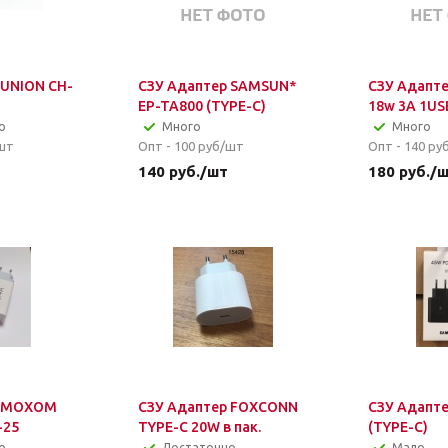
 UNION CH-
СЗУ Адаптер SAMSUN*
СЗУ Адапте
EP-TA800 (TYPE-C)
18w 3A 1US
о
Много
Много
шт
Опт - 100
руб/шт
Опт - 140
ру
140
руб.
/шт
180
руб.
/
р MOXOM
СЗУ Адаптер FOXCONN
СЗУ Адапте
-25
TYPE-C 20W в пак.
(TYPE-C)
о
Достаточно
Мало