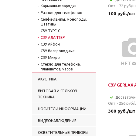
Опт - 72
руб/ш
Карманные зарядки
Разное для телефонов
100
руб.
/шт
Селфи-лампы, моноподы,
штативы
СЗУ TYPE-C
СЗУ АДАПТЕР
СЗУ Айфон
СЗУ беспроводные
СЗУ Микро
Стекло для телефона,
планшетов, часов
Чехлы
АКУСТИКА
Телефоны
СЗУ GERLAX A
БЫТОВАЯ И СЕЛЬХОЗ
ТЕХНИКА
Достаточн
Опт - 256
руб/
НОСИТЕЛИ ИНФОРМАЦИИ
300
руб.
/шт
ВИДЕОНАБЛЮДЕНИЕ
ОСВЕТИТЕЛЬНЫЕ ПРИБОРЫ