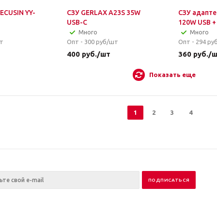
ECUSIN YY-
СЗУ GERLAX A23S 35W
СЗУ адапте
USB-C
120W USB +
Много
Много
т
Опт - 300
руб/шт
Опт - 294
ру
400
руб.
/шт
360
руб.
/
Показать еще
1
2
3
4