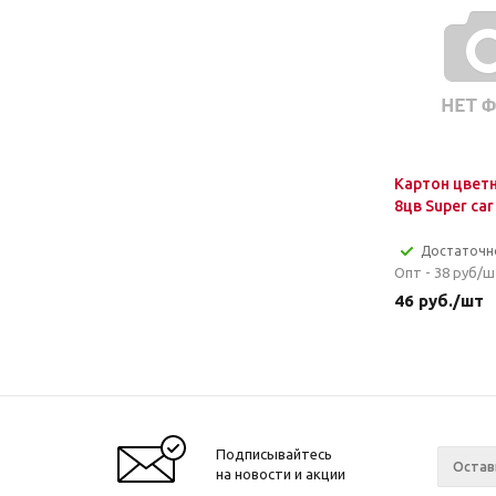
Картон цветн
8цв Super car
Достаточн
Опт - 38
руб/ш
46
руб.
/шт
Подписывайтесь
на новости и акции