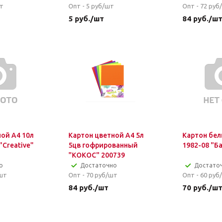
т
Опт - 5
руб/шт
Опт - 72
руб
5
руб.
/шт
84
руб.
/ш
ой А4 10л
Картон цветной А4 5л
Картон бел
"Creative"
5цв гофрированный
1982-08 "Б
"КОКОС" 200739
о
Достаточно
Достато
шт
Опт - 70
руб/шт
Опт - 60
руб
84
руб.
/шт
70
руб.
/ш