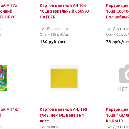
ой А4 7л
Картон цветной А4 10л
Картон цве
ронний
10цв зеркальный 066993
10цв С0010
 ГЛОБУС
HATBER
Волшебный
о
Достаточно
Достато
т
Опт - 115
руб/шт
Опт - 60
руб
130
руб.
/шт
73
руб.
/ш
ой А4 16л.
Картон цветной А4, 190
Картон цве
i
г/м2, немел., цена за 1
10цв "Каля
лист
КЦКМ10
о
Много
Достато