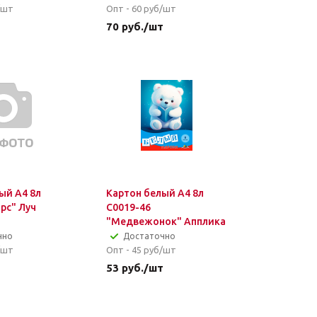
/шт
Опт - 60
руб/шт
т
70
руб.
/шт
ый А4 8л
Картон белый А4 8л
арс" Луч
С0019-46
"Медвежонок" Апплика
чно
Достаточно
/шт
Опт - 45
руб/шт
т
53
руб.
/шт