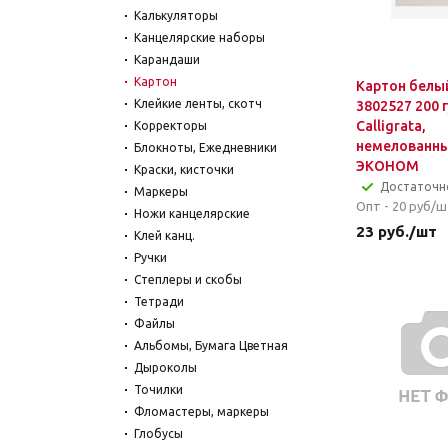
Калькуляторы
Канцелярские наборы
Карандаши
Картон
Картон белый
Клейкие ленты, скотч
3802527 200 
Calligrata,
Корректоры
немелованны
Блокноты, Ежедневники
ЭКОНОМ
Краски, кисточки
Достаточн
Маркеры
Опт - 20
руб/ш
Ножи канцелярские
23
руб.
/шт
Клей канц.
Ручки
Степлеры и скобы
Тетради
Файлы
Альбомы, Бумага Цветная
Дыроколы
Точилки
Фломастеры, маркеры
Глобусы