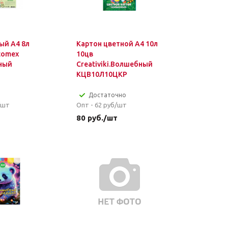
ый А4 8л
Картон цветной А4 10л
tomex
10цв
ный
Creativiki.Волшебный
КЦВ10Л10ЦКР
Достаточно
/шт
Опт - 62
руб/шт
т
80
руб.
/шт