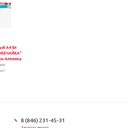
ый А4 8л
"ОБЕЧАЙКА"
ки Апплика
чно
/шт
т
8 (846) 231-45-31
Заказать звонок