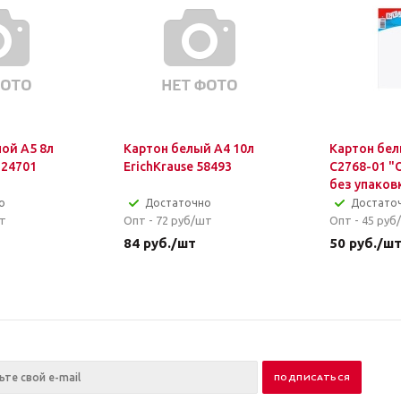
ой А5 8л
Картон белый А4 10л
Картон бел
 24701
ErichKrause 58493
С2768-01 
без упаков
о
Достаточно
Достато
т
Опт - 72
руб/шт
Опт - 45
руб
84
руб.
/шт
50
руб.
/ш