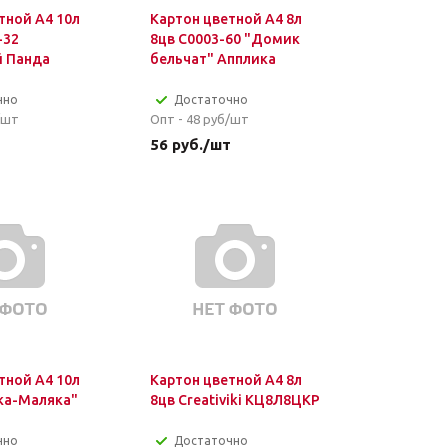
тной А4 10л
Картон цветной А4 8л
-32
8цв С0003-60 "Домик
 Панда
бельчат" Апплика
чно
Достаточно
/шт
Опт - 48
руб/шт
т
56
руб.
/шт
тной А4 10л
Картон цветной А4 8л
ка-Маляка"
8цв Creativiki КЦ8Л8ЦКР
чно
Достаточно