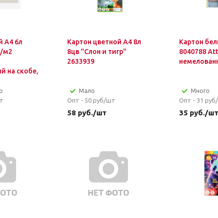
 А4 6л
Картон цветной А4 8л
Картон бел
г/м2
8цв "Слон и тигр"
8040788 At
2633939
немелован
й на скобе,
о
Мало
Много
т
Опт - 50
руб/шт
Опт - 31
руб
58
руб.
/шт
35
руб.
/ш