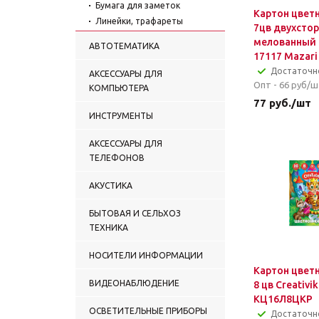
Бумага для заметок
Картон цветн
Линейки, трафареты
7цв двухсто
Рюкзаки, сумки для обуви
мелованный
АВТОТЕМАТИКА
Пеналы
17117 Mazari
Скрепки, резинки, зажимы
Достаточн
АКСЕССУАРЫ ДЛЯ
Разное (канц)
Опт - 66
руб/ш
КОМПЬЮТЕРА
Пластилин
77
руб.
/шт
Обложки
ИНСТРУМЕНТЫ
Папки для бумаги,
планшеты
АКСЕССУАРЫ ДЛЯ
ТЕЛЕФОНОВ
Ножницы
Ластики
АКУСТИКА
Лупы
Циркули
БЫТОВАЯ И СЕЛЬХОЗ
ТЕХНИКА
НОСИТЕЛИ ИНФОРМАЦИИ
Картон цветн
ВИДЕОНАБЛЮДЕНИЕ
8 цв Creativik
КЦ16Л8ЦКР
ОСВЕТИТЕЛЬНЫЕ ПРИБОРЫ
Достаточн